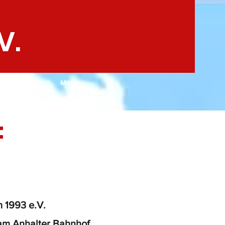
V.
Mehr
:
 1993 e.V.
 am Anhalter Bahnhof.