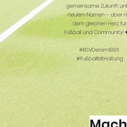
gemeinsame Zukunft un
neuem Namen – aber m
dem gleichen Herz für
Fußball und Community! 
#BSVDersim1993
#FußballMitHaltung
Mach 