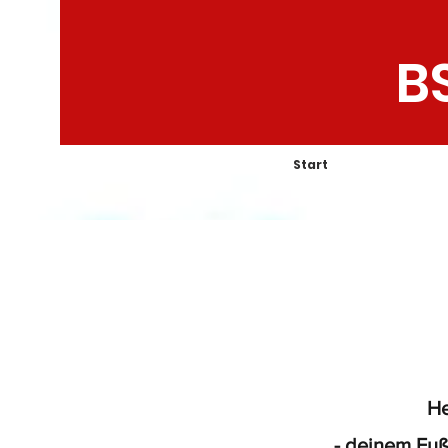
B
Start
He
- deinem Fuß