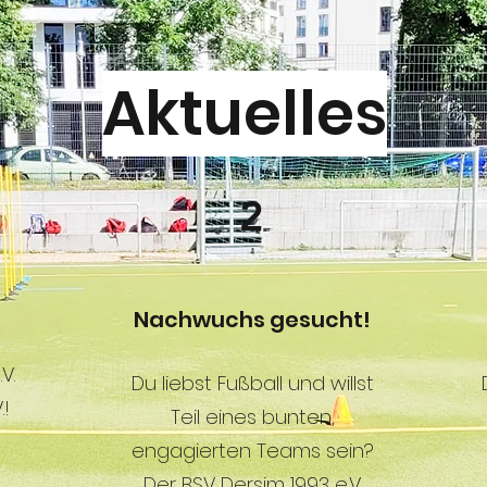
Aktuelles
2
Nachwuchs gesucht!
V.
Du liebst Fußball und willst
.!
Teil eines bunten,
engagierten Teams sein?
Der BSV Dersim 1993 e.V.