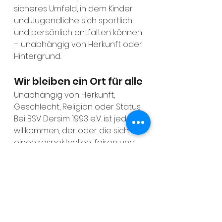
sicheres Umfeld, in dem Kinder 
und Jugendliche sich sportlich 
und persönlich entfalten können 
– unabhängig von Herkunft oder 
Hintergrund.
Wir bleiben ein Ort für alle
Unabhängig von Herkunft, 
Geschlecht, Religion oder Status: 
Bei BSV Dersim 1993 e.V. ist jede*r 
willkommen, der oder die sich für 
einen respektvollen, fairen und 
solidarischen Sport einsetzen 
möchte.Wir sind stolz auf unsere 
Vergangenheit – und voller 
Energie für die Zukunft.
BSV Dersim 1993 – Fußball mit 