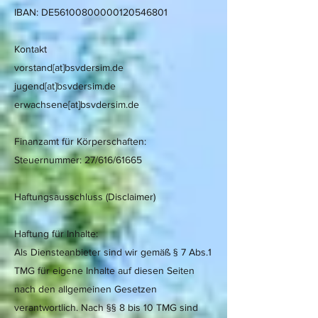
IBAN: DE56100800000120546801
Kontakt
vorstand[at]bsvdersim.de
jugend[at]bsvdersim.de
erwachsene[at]bsvdersim.de
Finanzamt für Körperschaften:
Steuernummer: 27/616/61665
Haftungsausschluss (Disclaimer)
Haftung für Inhalte:
Als Diensteanbieter sind wir gemäß § 7 Abs.1
TMG für eigene Inhalte auf diesen Seiten
nach den allgemeinen Gesetzen
verantwortlich. Nach §§ 8 bis 10 TMG sind