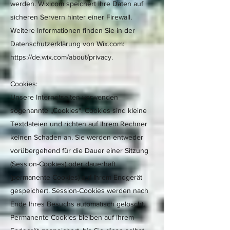
werden. Wix.com speichert Ihre Daten auf
sicheren Servern hinter einer Firewall.
Weitere Informationen finden Sie in der
Datenschutzerklärung von Wix.com:
https://de.wix.com/about/privacy.
Cookies:
Unsere Internetseiten verwenden
sogenannte „Cookies“. Cookies sind kleine
Textdateien und richten auf Ihrem Rechner
keinen Schaden an. Sie werden entweder
vorübergehend für die Dauer einer Sitzung
(Session-Cookies) oder dauerhaft
(permanente Cookies) auf Ihrem Endgerät
gespeichert. Session-Cookies werden nach
Ende Ihres Besuchs automatisch gelöscht.
Permanente Cookies bleiben auf Ihrem