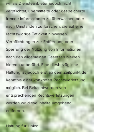
wir als Diensteanbieter jedoch nicht
verpflichtet, übermittelte oder gespeicherte
fremde Informationen zu überwachen oder
nach Umständen zu forschen, die auf eine
rechtswidrige Tätigkeit hinweisen.
Verpflichtungen zur Entfernung oder
Sperrung der Nutzung von Informationen
nach den allgemeinen Gesetzen bleiben
hiervon unberührt. Eine diesbezügliche
Haftung ist jedoch erst ab dem Zeitpunkt der
Kenntnis einer konkreten Rechtsverletzung
möglich. Bei Bekanntwerden von
entsprechenden Rechtsverletzungen
werden wir diese Inhalte umgehend
entfernen.
Haftung für Links: