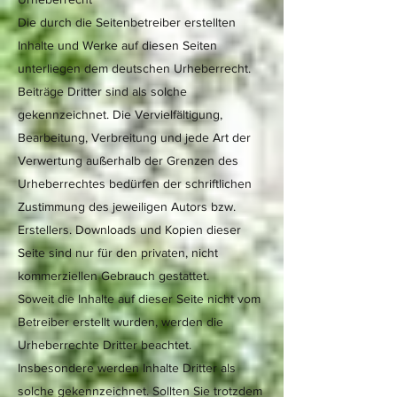
Die durch die Seitenbetreiber erstellten
Inhalte und Werke auf diesen Seiten
unterliegen dem deutschen Urheberrecht.
Beiträge Dritter sind als solche
gekennzeichnet. Die Vervielfältigung,
Bearbeitung, Verbreitung und jede Art der
Verwertung außerhalb der Grenzen des
Urheberrechtes bedürfen der schriftlichen
Zustimmung des jeweiligen Autors bzw.
Erstellers. Downloads und Kopien dieser
Seite sind nur für den privaten, nicht
kommerziellen Gebrauch gestattet.
Soweit die Inhalte auf dieser Seite nicht vom
Betreiber erstellt wurden, werden die
Urheberrechte Dritter beachtet.
Insbesondere werden Inhalte Dritter als
solche gekennzeichnet. Sollten Sie trotzdem