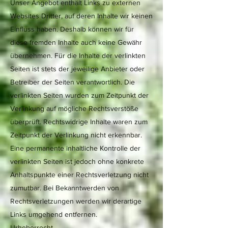
Unser Angebot enthält Links zu externen
Websites Dritter, auf deren Inhalte wir keinen
Einfluss haben. Deshalb können wir für
diese fremden Inhalte auch keine Gewähr
übernehmen. Für die Inhalte der verlinkten
Seiten ist stets der jeweilige Anbieter oder
Betreiber der Seiten verantwortlich. Die
verlinkten Seiten wurden zum Zeitpunkt der
Verlinkung auf mögliche Rechtsverstöße
überprüft. Rechtswidrige Inhalte waren zum
Zeitpunkt der Verlinkung nicht erkennbar.
Eine permanente inhaltliche Kontrolle der
verlinkten Seiten ist jedoch ohne konkrete
Anhaltspunkte einer Rechtsverletzung nicht
zumutbar. Bei Bekanntwerden von
Rechtsverletzungen werden wir derartige
Links umgehend entfernen.
Urheberrecht