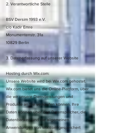
2. Verantwortliche Stelle
BSV Dersim 1993 e.V.
c/o Kadir Emre
Monumentenstr. 31a
10829 Berlin
3. Datenerfassung auf unserer Website
Hosting durch Wix.com:
Unsere Website wird bei Wix.com gehostet.
Wix.com bietet uns die Online-Plattform, über
die wir unsere Dienstleistungen und
Produkte an Sie verkaufen können. Ihre
Daten können über den Datenspeicher, die
Datenbanken und die allgemeinen
Anwendungen von Wix.com gespeichert