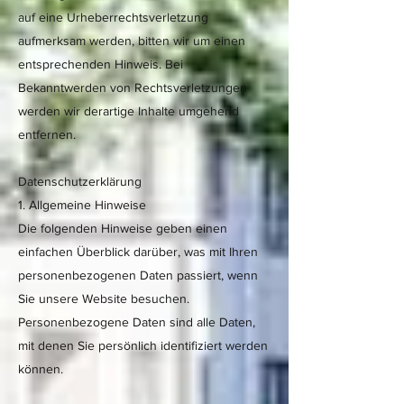
auf eine Urheberrechtsverletzung
aufmerksam werden, bitten wir um einen
entsprechenden Hinweis. Bei
Bekanntwerden von Rechtsverletzungen
werden wir derartige Inhalte umgehend
entfernen.
Datenschutzerklärung
1. Allgemeine Hinweise
Die folgenden Hinweise geben einen
einfachen Überblick darüber, was mit Ihren
personenbezogenen Daten passiert, wenn
Sie unsere Website besuchen.
Personenbezogene Daten sind alle Daten,
mit denen Sie persönlich identifiziert werden
können.